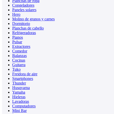
Planchas de ropa
Congeladores
Paneles solares
Hero
Molino de granos y carnes
Dormitorio
Planchas de cabello
Refrigeradoras
Pianos
Pulsar
Extractores
Comedor
Balanzas
Cocinas
Guitarra
Tuko
Freidora de aire
Smartphones
Thunder
Husqvarna
Yamaha
Hieleras
Lavadoras
Computadores
Mini Bar