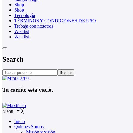
Shop
Shop
Tecnología
TÉRMINOS Y CONDICIONES DE USO
Trabaja con nosotros
Wishlist
Wishlist
Search
Buscar
0
Tu carrito está vacío.
Menu
≡
╳
Inicio
Quienes Somos
Misión y visión