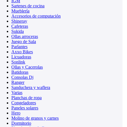
IGM
Sartenes de cocina
Mueblería
Accesorios de computación
Shineray
Cafeteras
Sukida
Ollas arroceras
Juego de Sala
Parlantes
Axxo Bikes
Licuadoras
Sonlink
Ollas y Cacerolas
Batidoras
Consolas Dj
Ranger
Sanduchera y waflera
Varias
Planchas de ropa
Congeladores
Paneles solares
Hero
Molino de granos y carnes
Dormitorio