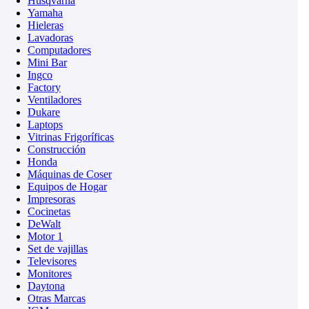
Husqvarna
Yamaha
Hieleras
Lavadoras
Computadores
Mini Bar
Ingco
Factory
Ventiladores
Dukare
Laptops
Vitrinas Frigoríficas
Construcción
Honda
Máquinas de Coser
Equipos de Hogar
Impresoras
Cocinetas
DeWalt
Motor 1
Set de vajillas
Televisores
Monitores
Daytona
Otras Marcas