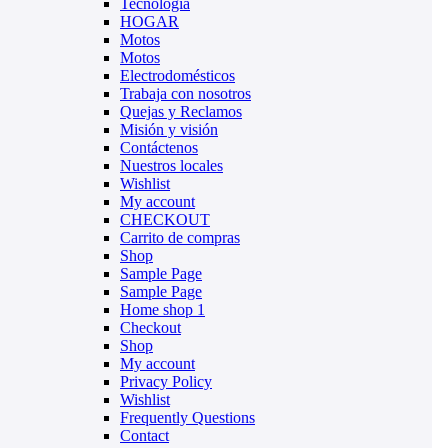
Tecnología
HOGAR
Motos
Motos
Electrodomésticos
Trabaja con nosotros
Quejas y Reclamos
Misión y visión
Contáctenos
Nuestros locales
Wishlist
My account
CHECKOUT
Carrito de compras
Shop
Sample Page
Sample Page
Home shop 1
Checkout
Shop
My account
Privacy Policy
Wishlist
Frequently Questions
Contact