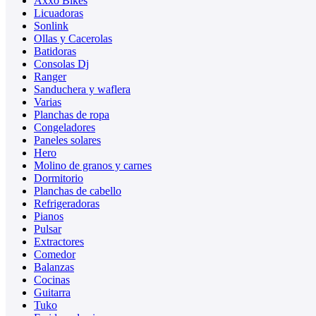
Axxo Bikes
Licuadoras
Sonlink
Ollas y Cacerolas
Batidoras
Consolas Dj
Ranger
Sanduchera y waflera
Varias
Planchas de ropa
Congeladores
Paneles solares
Hero
Molino de granos y carnes
Dormitorio
Planchas de cabello
Refrigeradoras
Pianos
Pulsar
Extractores
Comedor
Balanzas
Cocinas
Guitarra
Tuko