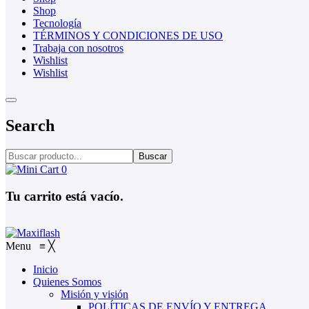
Shop
Tecnología
TÉRMINOS Y CONDICIONES DE USO
Trabaja con nosotros
Wishlist
Wishlist
Search
Buscar
0
Tu carrito está vacío.
Menu
≡
╳
Inicio
Quienes Somos
Misión y visión
POLÍTICAS DE ENVÍO Y ENTREGA