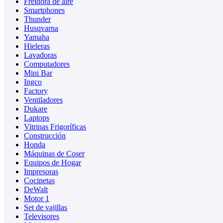
Freidora de aire
Smartphones
Thunder
Husqvarna
Yamaha
Hieleras
Lavadoras
Computadores
Mini Bar
Ingco
Factory
Ventiladores
Dukare
Laptops
Vitrinas Frigoríficas
Construcción
Honda
Máquinas de Coser
Equipos de Hogar
Impresoras
Cocinetas
DeWalt
Motor 1
Set de vajillas
Televisores