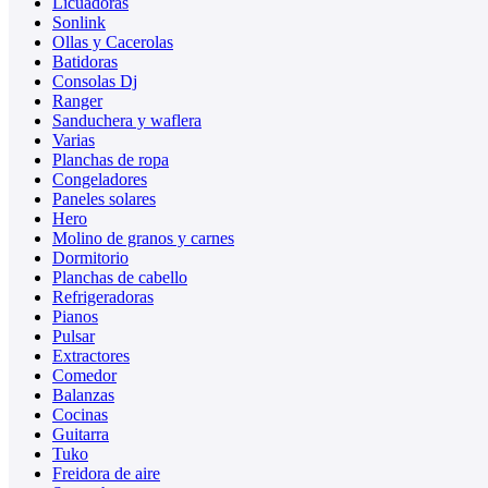
Licuadoras
Sonlink
Ollas y Cacerolas
Batidoras
Consolas Dj
Ranger
Sanduchera y waflera
Varias
Planchas de ropa
Congeladores
Paneles solares
Hero
Molino de granos y carnes
Dormitorio
Planchas de cabello
Refrigeradoras
Pianos
Pulsar
Extractores
Comedor
Balanzas
Cocinas
Guitarra
Tuko
Freidora de aire