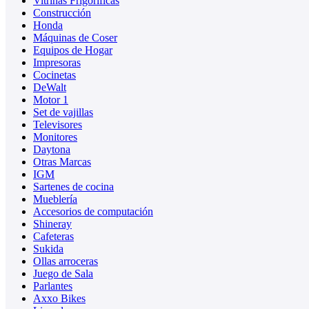
Vitrinas Frigoríficas
Construcción
Honda
Máquinas de Coser
Equipos de Hogar
Impresoras
Cocinetas
DeWalt
Motor 1
Set de vajillas
Televisores
Monitores
Daytona
Otras Marcas
IGM
Sartenes de cocina
Mueblería
Accesorios de computación
Shineray
Cafeteras
Sukida
Ollas arroceras
Juego de Sala
Parlantes
Axxo Bikes