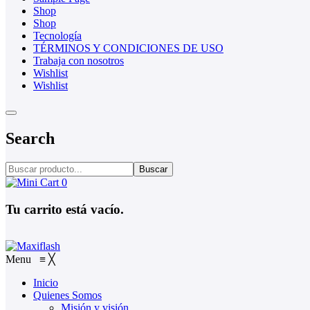
Shop
Shop
Tecnología
TÉRMINOS Y CONDICIONES DE USO
Trabaja con nosotros
Wishlist
Wishlist
Search
Buscar
0
Tu carrito está vacío.
Menu
≡
╳
Inicio
Quienes Somos
Misión y visión