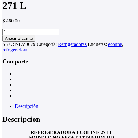
271 L
$
460,00
REFRIGERADORA
ECOLINE
Añadir al carrito
271
SKU:
NEV0079
Categoría:
Refrigeradoras
Etiquetas:
ecoline
,
L
refrigeradora
cantidad
Comparte
Descripción
Descripción
REFRIGERADORA ECOLINE 271 L
MODELO NO FROST TITANIUM 11P