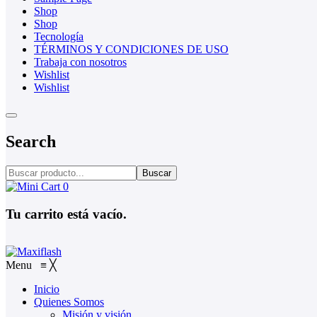
Shop
Shop
Tecnología
TÉRMINOS Y CONDICIONES DE USO
Trabaja con nosotros
Wishlist
Wishlist
Search
Buscar
0
Tu carrito está vacío.
Menu
≡
╳
Inicio
Quienes Somos
Misión y visión