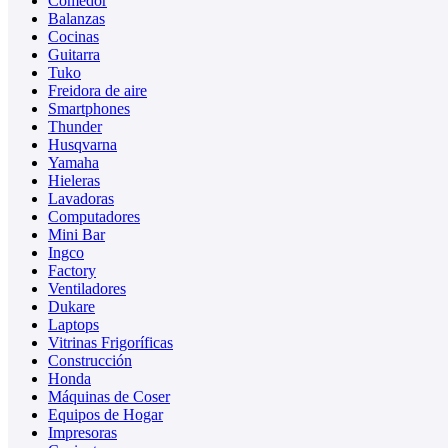
Comedor
Balanzas
Cocinas
Guitarra
Tuko
Freidora de aire
Smartphones
Thunder
Husqvarna
Yamaha
Hieleras
Lavadoras
Computadores
Mini Bar
Ingco
Factory
Ventiladores
Dukare
Laptops
Vitrinas Frigoríficas
Construcción
Honda
Máquinas de Coser
Equipos de Hogar
Impresoras