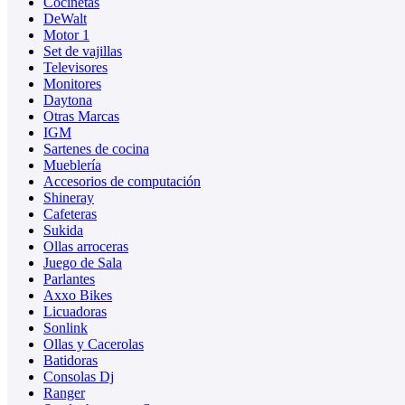
Cocinetas
DeWalt
Motor 1
Set de vajillas
Televisores
Monitores
Daytona
Otras Marcas
IGM
Sartenes de cocina
Mueblería
Accesorios de computación
Shineray
Cafeteras
Sukida
Ollas arroceras
Juego de Sala
Parlantes
Axxo Bikes
Licuadoras
Sonlink
Ollas y Cacerolas
Batidoras
Consolas Dj
Ranger