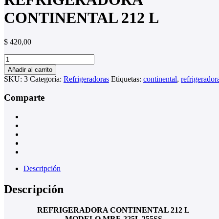
CONTINENTAL 212 L
$
420,00
REFRIGERADORA
CONTINENTAL
Añadir al carrito
212
SKU:
3
Categoría:
Refrigeradoras
Etiquetas:
continental
,
refrigerador
L
cantidad
Comparte
Descripción
Descripción
REFRIGERADORA CONTINENTAL 212 L
MODELO MRF-225L 255SS