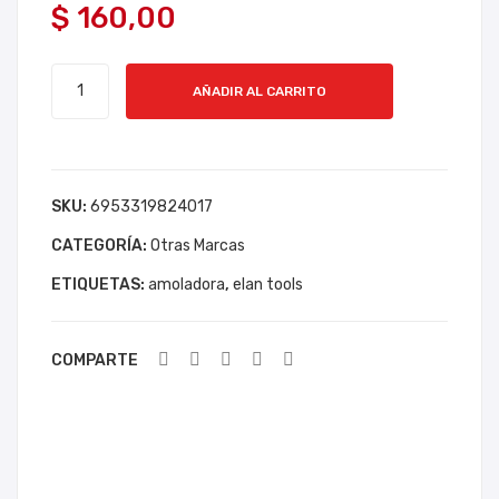
$
160,00
CO
ELÉ
DE
CT
AMOLADORA
AC
RIC
AÑADIR AL CARRITO
ELAN
ER
A 2
TOOLS
O 5
HP
2400W
LBS
CE
DISCO
SKU:
6953319824017
HE
NT
7/9
RR
RÍF
CATEGORÍA:
cantidad
Otras Marcas
AG
UG
ETIQUETAS:
amoladora
,
elan tools
RO
A
HY
COMPARTE
UN
DAI