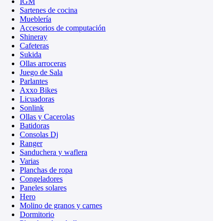
IGM
Sartenes de cocina
Mueblería
Accesorios de computación
Shineray
Cafeteras
Sukida
Ollas arroceras
Juego de Sala
Parlantes
Axxo Bikes
Licuadoras
Sonlink
Ollas y Cacerolas
Batidoras
Consolas Dj
Ranger
Sanduchera y waflera
Varias
Planchas de ropa
Congeladores
Paneles solares
Hero
Molino de granos y carnes
Dormitorio