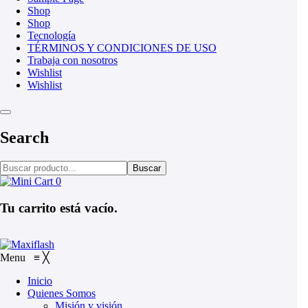
Shop
Shop
Tecnología
TÉRMINOS Y CONDICIONES DE USO
Trabaja con nosotros
Wishlist
Wishlist
Search
Buscar
0
Tu carrito está vacío.
Menu
≡
╳
Inicio
Quienes Somos
Misión y visión