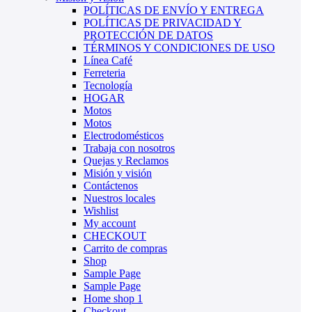
POLÍTICAS DE ENVÍO Y ENTREGA
POLÍTICAS DE PRIVACIDAD Y
PROTECCIÓN DE DATOS
TÉRMINOS Y CONDICIONES DE USO
Línea Café
Ferreteria
Tecnología
HOGAR
Motos
Motos
Electrodomésticos
Trabaja con nosotros
Quejas y Reclamos
Misión y visión
Contáctenos
Nuestros locales
Wishlist
My account
CHECKOUT
Carrito de compras
Shop
Sample Page
Sample Page
Home shop 1
Checkout