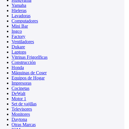
Husqvarna
Yamaha
Hieleras
Lavadoras
Computadores
Mini Bar
Ingco
Factory
Ventiladores
Dukare
Laptops
Vitrinas Frigoríficas
Construcción
Honda
Máquinas de Coser
Equipos de Hogar
Impresoras
Cocinetas
DeWalt
Motor 1
Set de vajillas
Televisores
Monitores
Daytona
Otras Marcas