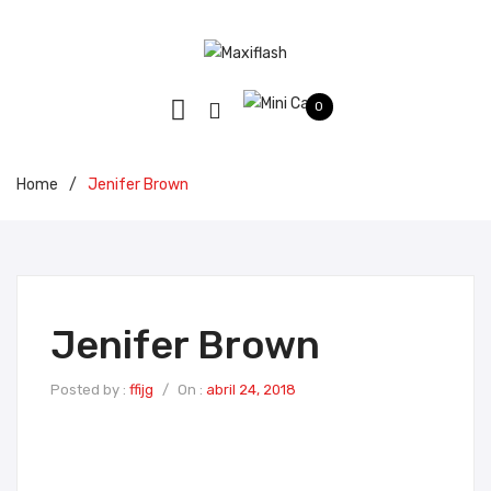
0
Home
/
Jenifer Brown
Jenifer Brown
Posted by :
ffijg
/
On :
abril 24, 2018