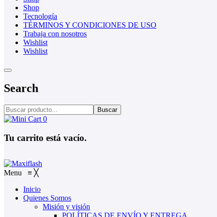
Shop
Tecnología
TÉRMINOS Y CONDICIONES DE USO
Trabaja con nosotros
Wishlist
Wishlist
Search
Buscar
0
Tu carrito está vacío.
Menu
≡
╳
Inicio
Quienes Somos
Misión y visión
POLÍTICAS DE ENVÍO Y ENTREGA