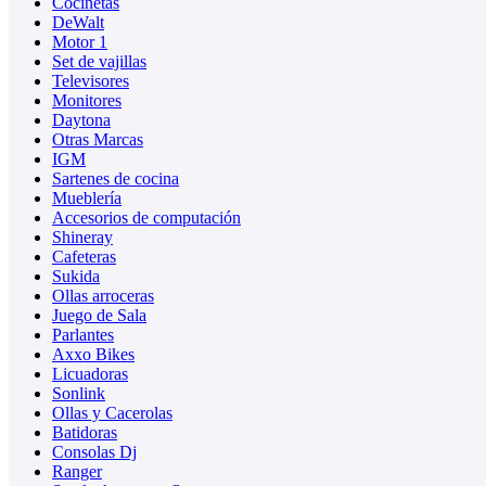
Cocinetas
DeWalt
Motor 1
Set de vajillas
Televisores
Monitores
Daytona
Otras Marcas
IGM
Sartenes de cocina
Mueblería
Accesorios de computación
Shineray
Cafeteras
Sukida
Ollas arroceras
Juego de Sala
Parlantes
Axxo Bikes
Licuadoras
Sonlink
Ollas y Cacerolas
Batidoras
Consolas Dj
Ranger