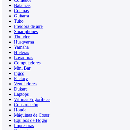
Comedor
Balanzas
Cocinas
Guitarra
Tuko
Freidora de aire
Smartphones
Thunder
Husqvarna
Yamaha
Hieleras
Lavadoras
Computadores
Mini Bar
Ingco
Factory
Ventiladores
Dukare
Laptops
Vitrinas Frigoríficas
Construcción
Honda
Máquinas de Coser
Equipos de Hogar
Impresoras