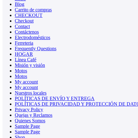
Blog
Carrito de compras
CHECKOUT
Checkout
Contact
Contáctenos
Electrodomésticos
Ferreteria
Frequently Questions
HOGAR
Línea Café
Misión y visión
Motos
Motos
My account
My account
Nuestros locales
POLÍTICAS DE ENVÍO Y ENTREGA
POLÍTICAS DE PRIVACIDAD Y PROTECCIÓN DE DAT
Privacy Policy
Quejas y Reclamos
Quienes Somos
Sample Page
Sample Page
Shop