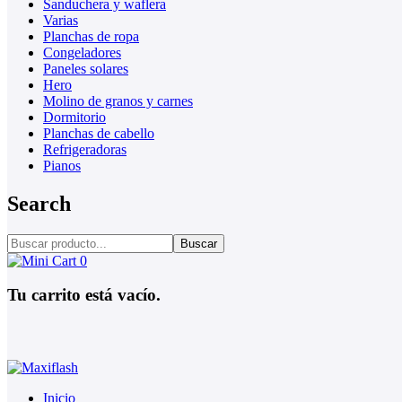
Sanduchera y waflera
Varias
Planchas de ropa
Congeladores
Paneles solares
Hero
Molino de granos y carnes
Dormitorio
Planchas de cabello
Refrigeradoras
Pianos
Search
Buscar
0
Tu carrito está vacío.
Inicio