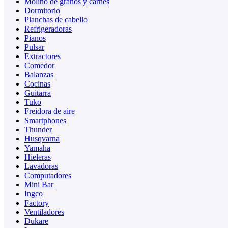
Molino de granos y carnes
Dormitorio
Planchas de cabello
Refrigeradoras
Pianos
Pulsar
Extractores
Comedor
Balanzas
Cocinas
Guitarra
Tuko
Freidora de aire
Smartphones
Thunder
Husqvarna
Yamaha
Hieleras
Lavadoras
Computadores
Mini Bar
Ingco
Factory
Ventiladores
Dukare