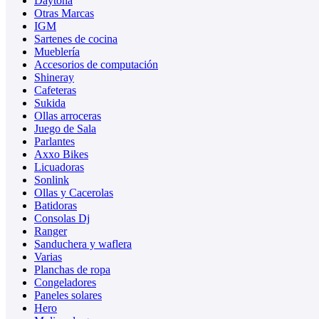
Daytona
Otras Marcas
IGM
Sartenes de cocina
Mueblería
Accesorios de computación
Shineray
Cafeteras
Sukida
Ollas arroceras
Juego de Sala
Parlantes
Axxo Bikes
Licuadoras
Sonlink
Ollas y Cacerolas
Batidoras
Consolas Dj
Ranger
Sanduchera y waflera
Varias
Planchas de ropa
Congeladores
Paneles solares
Hero