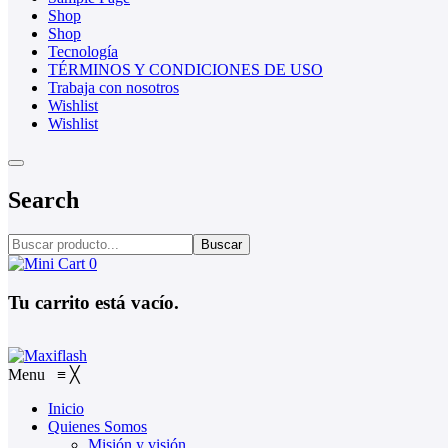
Shop
Shop
Tecnología
TÉRMINOS Y CONDICIONES DE USO
Trabaja con nosotros
Wishlist
Wishlist
Search
Buscar
0
Tu carrito está vacío.
Menu
≡
╳
Inicio
Quienes Somos
Misión y visión