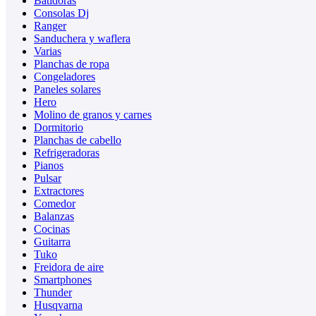
Batidoras
Consolas Dj
Ranger
Sanduchera y waflera
Varias
Planchas de ropa
Congeladores
Paneles solares
Hero
Molino de granos y carnes
Dormitorio
Planchas de cabello
Refrigeradoras
Pianos
Pulsar
Extractores
Comedor
Balanzas
Cocinas
Guitarra
Tuko
Freidora de aire
Smartphones
Thunder
Husqvarna