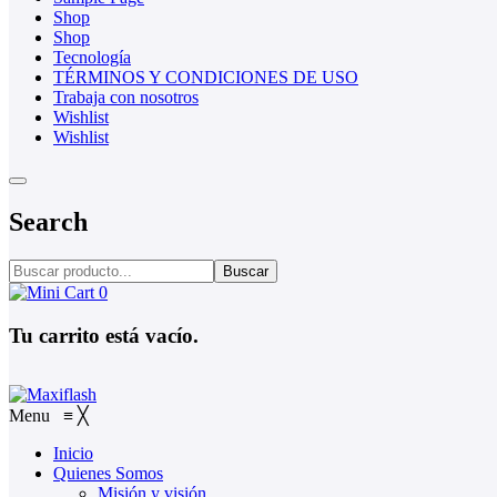
Shop
Shop
Tecnología
TÉRMINOS Y CONDICIONES DE USO
Trabaja con nosotros
Wishlist
Wishlist
Search
Buscar
0
Tu carrito está vacío.
Menu
≡
╳
Inicio
Quienes Somos
Misión y visión