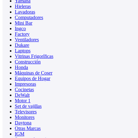
Yamaha
Hieleras
Lavadoras
Computadores
Mini Bar
Ingco
Factory
Ventiladores
Dukare
Laptops
Vitrinas Frigoríficas
Construcción
Honda
Máquinas de Coser
Equipos de Hogar
Impresoras
Cocinetas
DeWalt
Motor 1
Set de vajillas
Televisores
Monitores
Daytona
Otras Marcas
IGM