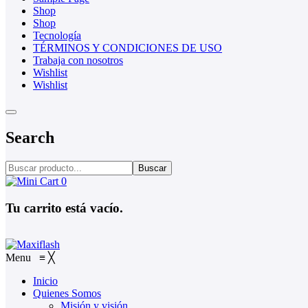
Shop
Shop
Tecnología
TÉRMINOS Y CONDICIONES DE USO
Trabaja con nosotros
Wishlist
Wishlist
Search
Buscar
0
Tu carrito está vacío.
Menu
≡
╳
Inicio
Quienes Somos
Misión y visión