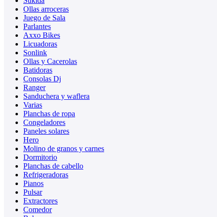
Sukida
Ollas arroceras
Juego de Sala
Parlantes
Axxo Bikes
Licuadoras
Sonlink
Ollas y Cacerolas
Batidoras
Consolas Dj
Ranger
Sanduchera y waflera
Varias
Planchas de ropa
Congeladores
Paneles solares
Hero
Molino de granos y carnes
Dormitorio
Planchas de cabello
Refrigeradoras
Pianos
Pulsar
Extractores
Comedor