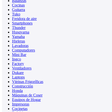
Balanzas
Cocinas
Guitarra
Tuko
Freidora de aire
Smartphones
Thunder
Husqvarna
Yamaha
Hieleras
Lavadoras
Computadores
Mini Bar
Ingco
Factory
Ventiladores
Dukare
Laptops
Vitrinas Frigoríficas
Construcción
Honda
Máquinas de Coser
Equipos de Hogar
Impresoras
Cocinetas