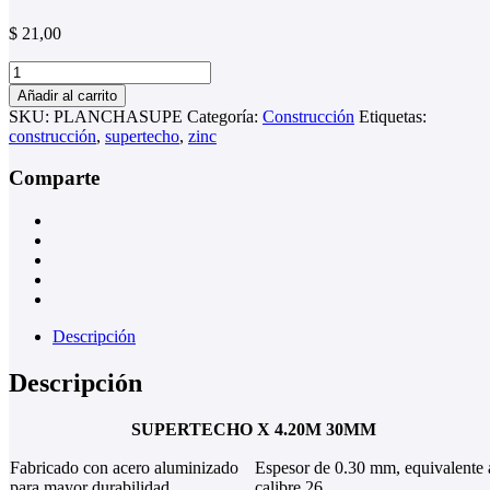
$
21,00
SUPERTECHO
X
Añadir al carrito
4.20M
SKU:
PLANCHASUPE
Categoría:
Construcción
Etiquetas:
30MM
construcción
,
supertecho
,
zinc
cantidad
Comparte
Descripción
Descripción
SUPERTECHO X 4.20M 30MM
Fabricado con acero aluminizado
Espesor de 0.30 mm, equivalente 
para mayor durabilidad.
calibre 26.