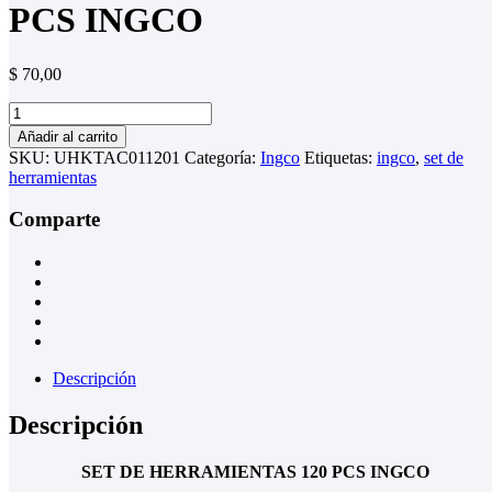
PCS INGCO
$
70,00
SET
DE
Añadir al carrito
HERRAMIENTAS
SKU:
UHKTAC011201
Categoría:
Ingco
Etiquetas:
ingco
,
set de
120
herramientas
PCS
INGCO
Comparte
cantidad
Descripción
Descripción
SET DE HERRAMIENTAS 120 PCS INGCO