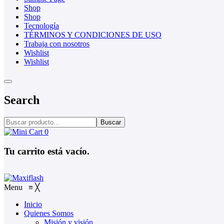
Shop
Shop
Tecnología
TÉRMINOS Y CONDICIONES DE USO
Trabaja con nosotros
Wishlist
Wishlist
Search
Buscar
0
Tu carrito está vacío.
Menu
≡
╳
Inicio
Quienes Somos
Misión y visión