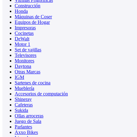
Vitrinas Frigoríficas
Construcción
Honda
Máquinas de Coser
Equipos de Hogar
Impresoras
Cocinetas
DeWalt
Motor 1
Set de vajillas
Televisores
Monitores
Daytona
Otras Marcas
IGM
Sartenes de cocina
Mueblería
Accesorios de computación
Shineray
Cafeteras
Sukida
Ollas arroceras
Juego de Sala
Parlantes
Axxo Bikes