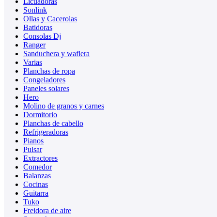
Licuadoras
Sonlink
Ollas y Cacerolas
Batidoras
Consolas Dj
Ranger
Sanduchera y waflera
Varias
Planchas de ropa
Congeladores
Paneles solares
Hero
Molino de granos y carnes
Dormitorio
Planchas de cabello
Refrigeradoras
Pianos
Pulsar
Extractores
Comedor
Balanzas
Cocinas
Guitarra
Tuko
Freidora de aire