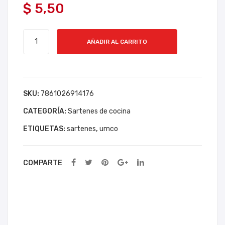
$
5,50
DE
N
SA
TR
SARTEN
RT
AM
AÑADIR AL CARRITO
UMCO
EN
ON
MILANO
DE
TIN
16CM
LU
A
cantidad
SKU:
7861026914176
XE
16
20-
CM
CATEGORÍA:
Sartenes de cocina
24C
P/H
ETIQUETAS:
sartenes
,
umco
M
UE
IMU
VO
COMPARTE
SA