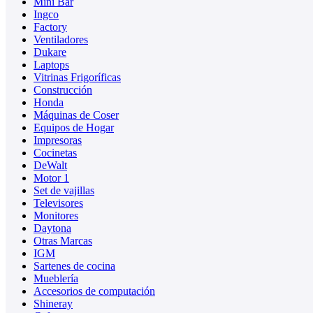
Mini Bar
Ingco
Factory
Ventiladores
Dukare
Laptops
Vitrinas Frigoríficas
Construcción
Honda
Máquinas de Coser
Equipos de Hogar
Impresoras
Cocinetas
DeWalt
Motor 1
Set de vajillas
Televisores
Monitores
Daytona
Otras Marcas
IGM
Sartenes de cocina
Mueblería
Accesorios de computación
Shineray