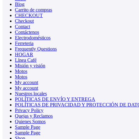
Blog
Carrito de compras
CHECKOUT
Checkout
Contact
Contáctenos
Electrodomésticos
Ferreteria
Frequently Questions
HOGAR
Línea Café
Misión y visión
Motos
Motos
My account
My account
Nuestros locales
POLÍTICAS DE ENVÍO Y ENTREGA
POLÍTICAS DE PRIVACIDAD Y PROTECCIÓN DE DAT
Privacy Policy
Quejas y Reclamos
Quienes Somos
Sample Page
Sample Page
Shop