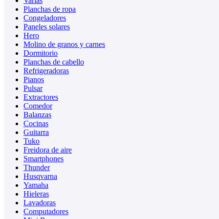
Varias
Planchas de ropa
Congeladores
Paneles solares
Hero
Molino de granos y carnes
Dormitorio
Planchas de cabello
Refrigeradoras
Pianos
Pulsar
Extractores
Comedor
Balanzas
Cocinas
Guitarra
Tuko
Freidora de aire
Smartphones
Thunder
Husqvarna
Yamaha
Hieleras
Lavadoras
Computadores