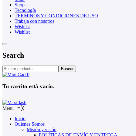
Shop
Tecnología
TÉRMINOS Y CONDICIONES DE USO
Trabaja con nosotros
Wishlist
Wishlist
Search
Buscar
0
Tu carrito está vacío.
Menu
≡
╳
Inicio
Quienes Somos
Misión y visión
POLÍTICAS DE ENVÍO Y ENTREGA