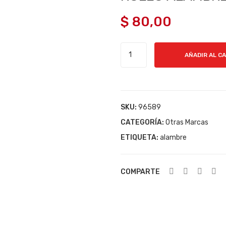
$
80,00
ROLLO
AÑADIR AL C
ALAMBRE
DE
PÚA
DE
SKU:
96589
500
CATEGORÍA:
Otras Marcas
M
ETIQUETA:
cantidad
alambre
COMPARTE