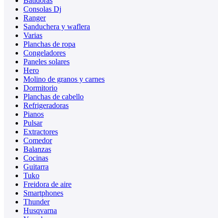
Batidoras
Consolas Dj
Ranger
Sanduchera y waflera
Varias
Planchas de ropa
Congeladores
Paneles solares
Hero
Molino de granos y carnes
Dormitorio
Planchas de cabello
Refrigeradoras
Pianos
Pulsar
Extractores
Comedor
Balanzas
Cocinas
Guitarra
Tuko
Freidora de aire
Smartphones
Thunder
Husqvarna