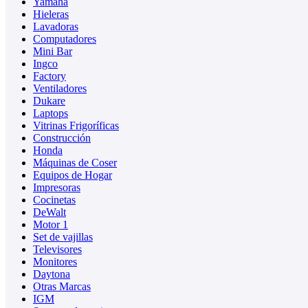
Yamaha
Hieleras
Lavadoras
Computadores
Mini Bar
Ingco
Factory
Ventiladores
Dukare
Laptops
Vitrinas Frigoríficas
Construcción
Honda
Máquinas de Coser
Equipos de Hogar
Impresoras
Cocinetas
DeWalt
Motor 1
Set de vajillas
Televisores
Monitores
Daytona
Otras Marcas
IGM