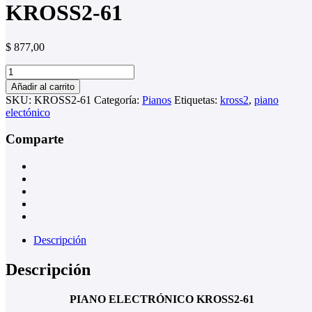
KROSS2-61
$
877,00
PIANO
ELECTRÓNICO
Añadir al carrito
KROSS2-
SKU:
KROSS2-61
Categoría:
Pianos
Etiquetas:
kross2
,
piano
61
electónico
cantidad
Comparte
Descripción
Descripción
PIANO ELECTRÓNICO KROSS2-61