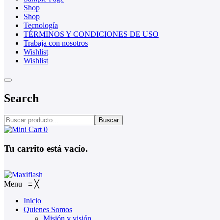
Shop
Shop
Tecnología
TÉRMINOS Y CONDICIONES DE USO
Trabaja con nosotros
Wishlist
Wishlist
Search
Buscar
0
Tu carrito está vacío.
Menu
≡
╳
Inicio
Quienes Somos
Misión y visión