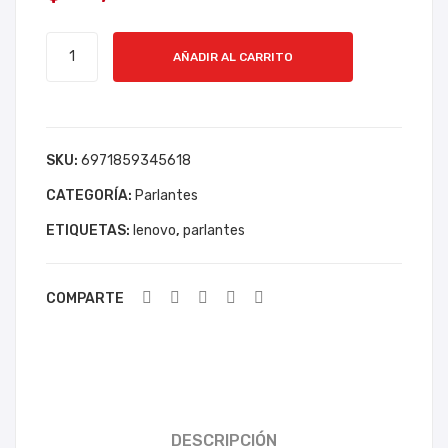
E
E
PARLANTE
BA
MT
AÑADIR AL CARRITO
LENOVO
ZZ
X-
SPEAKER
UK
853
DS154
A
8P
cantidad
SKU:
6971859345618
B-
UL
115
G
CATEGORÍA:
Parlantes
ETIQUETAS:
lenovo
,
parlantes
COMPARTE
DESCRIPCIÓN