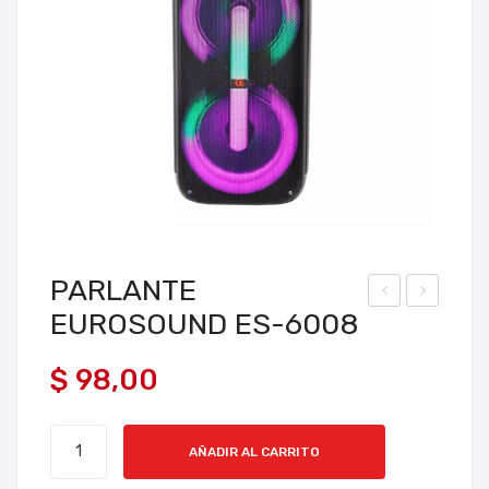
PARLANTE
EUROSOUND ES-6008
AR
AR
LA
LA
$
98,00
NT
NT
E
E
PARLANTE
EU
HA
AÑADIR AL CARRITO
EUROSOUND
RO
MIL