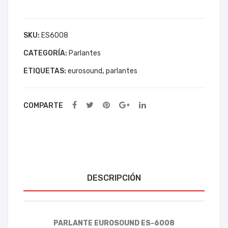
ES-
SO
TO
6008
UN
N
cantidad
SKU:
ES6008
D
BE
ES0
AC
CATEGORÍA:
Parlantes
8
H
ETIQUETAS:
eurosound
,
parlantes
2P
200
CX
W
COMPARTE
08-
LY-
2P
PB
72
DESCRIPCIÓN
PARLANTE EUROSOUND ES-6008