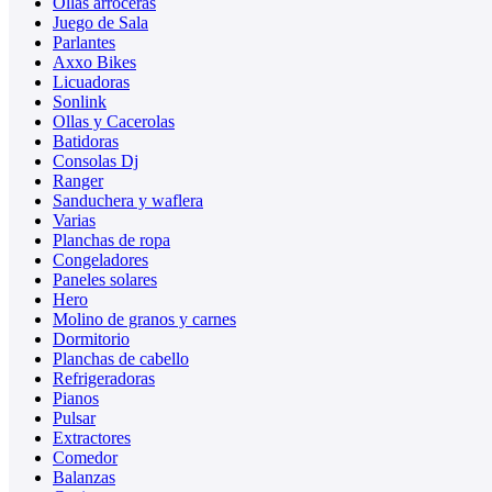
Ollas arroceras
Juego de Sala
Parlantes
Axxo Bikes
Licuadoras
Sonlink
Ollas y Cacerolas
Batidoras
Consolas Dj
Ranger
Sanduchera y waflera
Varias
Planchas de ropa
Congeladores
Paneles solares
Hero
Molino de granos y carnes
Dormitorio
Planchas de cabello
Refrigeradoras
Pianos
Pulsar
Extractores
Comedor
Balanzas