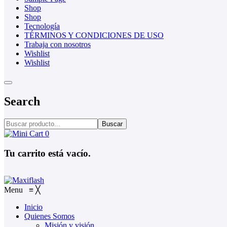
Shop
Shop
Tecnología
TÉRMINOS Y CONDICIONES DE USO
Trabaja con nosotros
Wishlist
Wishlist
Search
Buscar
0
Tu carrito está vacío.
Menu
≡
╳
Inicio
Quienes Somos
Misión y visión