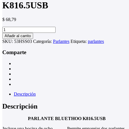
K816.5USB
$
68,79
PARLANTE
BLUETHOO
Añadir al carrito
K816.5USB
SKU:
53HSS03
Categoría:
Parlantes
Etiqueta:
parlantes
cantidad
Comparte
Descripción
Descripción
PARLANTE BLUETHOO K816.5USB
Incluye una bocina de ocho
Permite emparejar dos parlantes