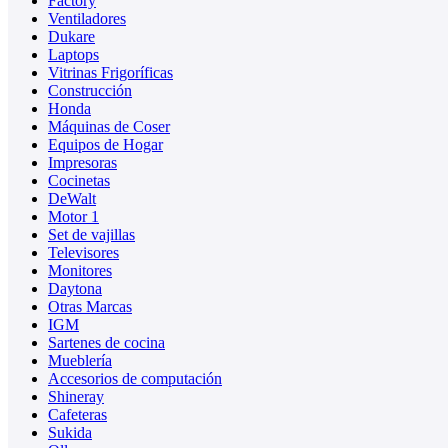
Factory
Ventiladores
Dukare
Laptops
Vitrinas Frigoríficas
Construcción
Honda
Máquinas de Coser
Equipos de Hogar
Impresoras
Cocinetas
DeWalt
Motor 1
Set de vajillas
Televisores
Monitores
Daytona
Otras Marcas
IGM
Sartenes de cocina
Mueblería
Accesorios de computación
Shineray
Cafeteras
Sukida