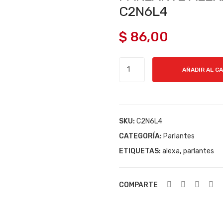
C2N6L4
$
86,00
PARLANTE
AÑADIR AL C
ALEXA
5TA
GENERACION
C2N6L4
SKU:
C2N6L4
cantidad
CATEGORÍA:
Parlantes
ETIQUETAS:
alexa
,
parlantes
COMPARTE