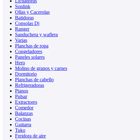
Licuadoras
Sonlink
Ollas y Cacerolas
Batidoras
Consolas Dj
Ranger
Sanduchera y waflera
Varias
Planchas de ropa
Congeladores
Paneles solares
Hero
Molino de granos y carnes
Dormitorio
Planchas de cabello
Refrigeradoras
Pianos
Pulsar
Extractores
Comedor
Balanzas
Cocinas
Guitarra
Tuko
Freidora de aire