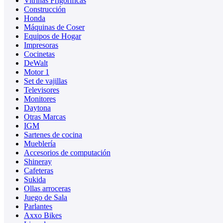
Vitrinas Frigoríficas
Construcción
Honda
Máquinas de Coser
Equipos de Hogar
Impresoras
Cocinetas
DeWalt
Motor 1
Set de vajillas
Televisores
Monitores
Daytona
Otras Marcas
IGM
Sartenes de cocina
Mueblería
Accesorios de computación
Shineray
Cafeteras
Sukida
Ollas arroceras
Juego de Sala
Parlantes
Axxo Bikes