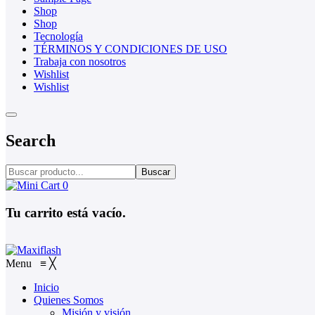
Shop
Shop
Tecnología
TÉRMINOS Y CONDICIONES DE USO
Trabaja con nosotros
Wishlist
Wishlist
Search
Buscar
0
Tu carrito está vacío.
Menu
≡
╳
Inicio
Quienes Somos
Misión y visión