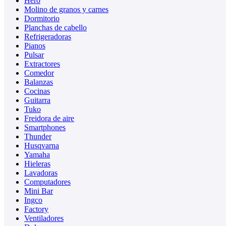
Hero
Molino de granos y carnes
Dormitorio
Planchas de cabello
Refrigeradoras
Pianos
Pulsar
Extractores
Comedor
Balanzas
Cocinas
Guitarra
Tuko
Freidora de aire
Smartphones
Thunder
Husqvarna
Yamaha
Hieleras
Lavadoras
Computadores
Mini Bar
Ingco
Factory
Ventiladores