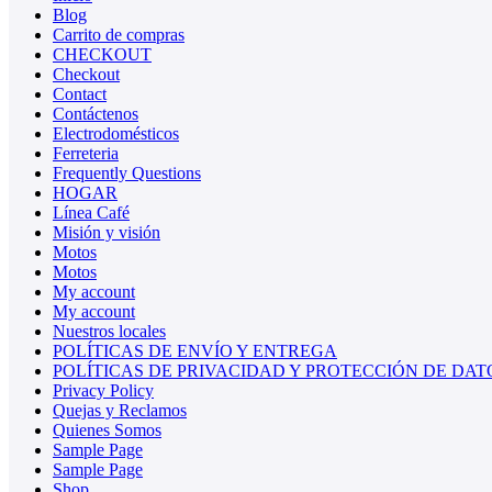
Blog
Carrito de compras
CHECKOUT
Checkout
Contact
Contáctenos
Electrodomésticos
Ferreteria
Frequently Questions
HOGAR
Línea Café
Misión y visión
Motos
Motos
My account
My account
Nuestros locales
POLÍTICAS DE ENVÍO Y ENTREGA
POLÍTICAS DE PRIVACIDAD Y PROTECCIÓN DE DAT
Privacy Policy
Quejas y Reclamos
Quienes Somos
Sample Page
Sample Page
Shop