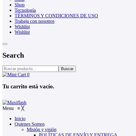
Shop
Tecnología
TÉRMINOS Y CONDICIONES DE USO
Trabaja con nosotros
Wishlist
Wishlist
Search
Buscar
0
Tu carrito está vacío.
Menu
≡
╳
Inicio
Quienes Somos
Misión y visión
POLÍTICAS DE ENVÍO Y ENTREGA