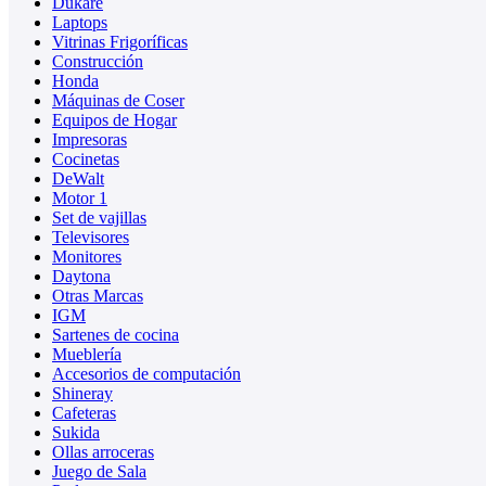
Dukare
Laptops
Vitrinas Frigoríficas
Construcción
Honda
Máquinas de Coser
Equipos de Hogar
Impresoras
Cocinetas
DeWalt
Motor 1
Set de vajillas
Televisores
Monitores
Daytona
Otras Marcas
IGM
Sartenes de cocina
Mueblería
Accesorios de computación
Shineray
Cafeteras
Sukida
Ollas arroceras
Juego de Sala