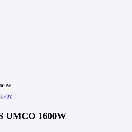
1600W
3140V
S UMCO 1600W