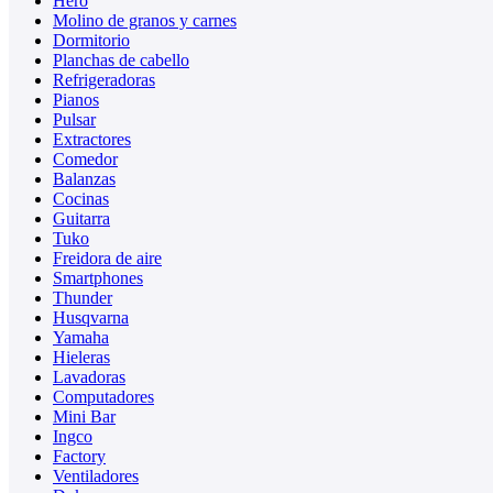
Hero
Molino de granos y carnes
Dormitorio
Planchas de cabello
Refrigeradoras
Pianos
Pulsar
Extractores
Comedor
Balanzas
Cocinas
Guitarra
Tuko
Freidora de aire
Smartphones
Thunder
Husqvarna
Yamaha
Hieleras
Lavadoras
Computadores
Mini Bar
Ingco
Factory
Ventiladores