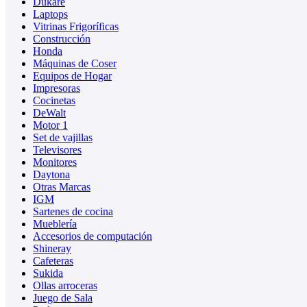
Dukare
Laptops
Vitrinas Frigoríficas
Construcción
Honda
Máquinas de Coser
Equipos de Hogar
Impresoras
Cocinetas
DeWalt
Motor 1
Set de vajillas
Televisores
Monitores
Daytona
Otras Marcas
IGM
Sartenes de cocina
Mueblería
Accesorios de computación
Shineray
Cafeteras
Sukida
Ollas arroceras
Juego de Sala