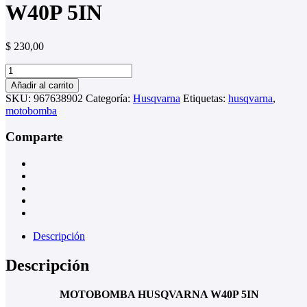
W40P 5IN
$
230,00
MOTOBOMBA
HUSQVARNA
Añadir al carrito
W40P
SKU:
967638902
Categoría:
Husqvarna
Etiquetas:
husqvarna
,
5IN
motobomba
cantidad
Comparte
Descripción
Descripción
MOTOBOMBA HUSQVARNA W40P 5IN