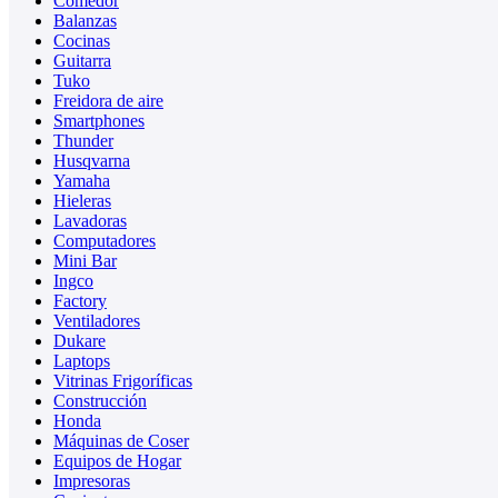
Comedor
Balanzas
Cocinas
Guitarra
Tuko
Freidora de aire
Smartphones
Thunder
Husqvarna
Yamaha
Hieleras
Lavadoras
Computadores
Mini Bar
Ingco
Factory
Ventiladores
Dukare
Laptops
Vitrinas Frigoríficas
Construcción
Honda
Máquinas de Coser
Equipos de Hogar
Impresoras