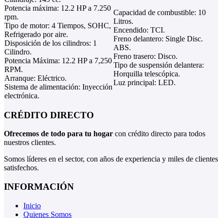
Potencia máxima: 12.2 HP a 7.250
Capacidad de combustible: 10
rpm.
Litros.
Tipo de motor: 4 Tiempos, SOHC,
Encendido: TCI.
Refrigerado por aire.
Freno delantero: Single Disc.
Disposición de los cilindros: 1
ABS.
Cilindro.
Freno trasero: Disco.
Potencia Máxima: 12.2 HP a 7,250
Tipo de suspensión delantera:
RPM.
Horquilla telescópica.
Arranque: Eléctrico.
Luz principal: LED.
Sistema de alimentación: Inyección
electrónica.
CRÉDITO DIRECTO
Ofrecemos de todo para tu hogar
con crédito directo para todos
nuestros clientes.
Somos líderes en el sector, con años de experiencia y miles de clientes
satisfechos.
INFORMACIÓN
Inicio
Quienes Somos