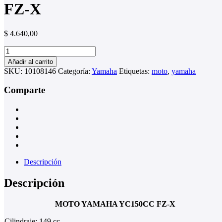
FZ-X
$
4.640,00
MOTO
YAMAHA
Añadir al carrito
YC150CC
SKU:
10108146
Categoría:
Yamaha
Etiquetas:
moto
,
yamaha
FZ-
X
Comparte
cantidad
Descripción
Descripción
MOTO YAMAHA YC150CC FZ-X
Cilindraje: 149 cc.