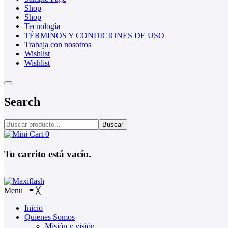
Shop
Shop
Tecnología
TÉRMINOS Y CONDICIONES DE USO
Trabaja con nosotros
Wishlist
Wishlist
Search
Buscar
0
Tu carrito está vacío.
Menu
≡
╳
Inicio
Quienes Somos
Misión y visión