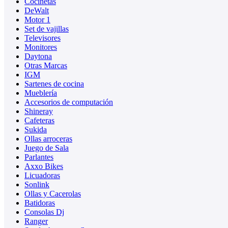
Cocinetas
DeWalt
Motor 1
Set de vajillas
Televisores
Monitores
Daytona
Otras Marcas
IGM
Sartenes de cocina
Mueblería
Accesorios de computación
Shineray
Cafeteras
Sukida
Ollas arroceras
Juego de Sala
Parlantes
Axxo Bikes
Licuadoras
Sonlink
Ollas y Cacerolas
Batidoras
Consolas Dj
Ranger