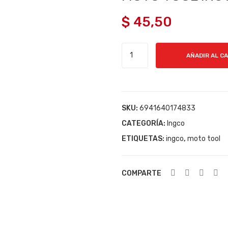
$
45,50
MOTO
AÑADIR AL C
TOOL
INGCO
130W
cantidad
SKU:
6941640174833
CATEGORÍA:
Ingco
ETIQUETAS:
ingco
,
moto tool
COMPARTE