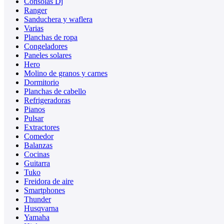
Consolas Dj
Ranger
Sanduchera y waflera
Varias
Planchas de ropa
Congeladores
Paneles solares
Hero
Molino de granos y carnes
Dormitorio
Planchas de cabello
Refrigeradoras
Pianos
Pulsar
Extractores
Comedor
Balanzas
Cocinas
Guitarra
Tuko
Freidora de aire
Smartphones
Thunder
Husqvarna
Yamaha