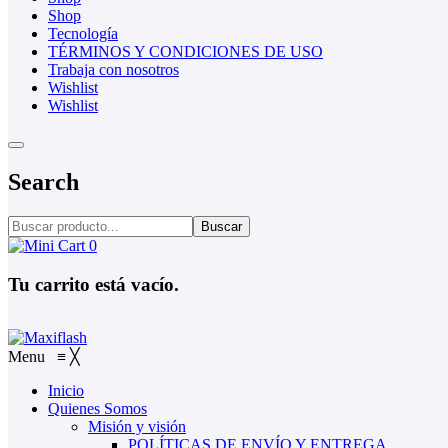
Shop
Tecnología
TÉRMINOS Y CONDICIONES DE USO
Trabaja con nosotros
Wishlist
Wishlist
Search
Buscar
0
Tu carrito está vacío.
Menu
≡
╳
Inicio
Quienes Somos
Misión y visión
POLÍTICAS DE ENVÍO Y ENTREGA