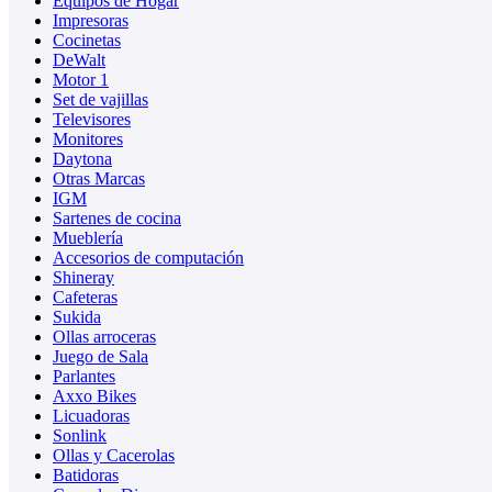
Equipos de Hogar
Impresoras
Cocinetas
DeWalt
Motor 1
Set de vajillas
Televisores
Monitores
Daytona
Otras Marcas
IGM
Sartenes de cocina
Mueblería
Accesorios de computación
Shineray
Cafeteras
Sukida
Ollas arroceras
Juego de Sala
Parlantes
Axxo Bikes
Licuadoras
Sonlink
Ollas y Cacerolas
Batidoras