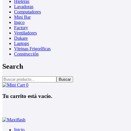
Hieleras
Lavadoras
Computadores
Mini Bar
Ingco
Factory
Ventiladores
Dukare
Laptops
Vitrinas Frigoríficas
Construcción
Search
Buscar
0
Tu carrito está vacío.
Inicio