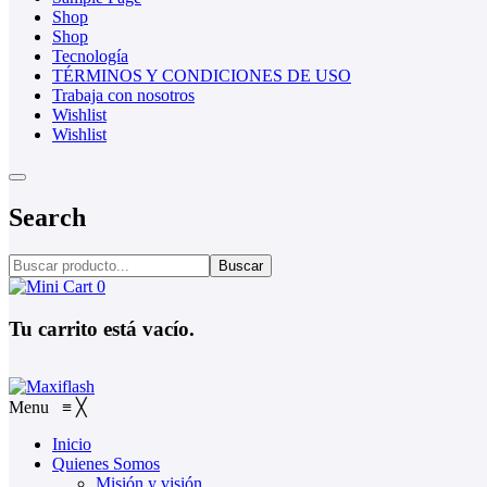
Shop
Shop
Tecnología
TÉRMINOS Y CONDICIONES DE USO
Trabaja con nosotros
Wishlist
Wishlist
Search
Buscar
0
Tu carrito está vacío.
Menu
≡
╳
Inicio
Quienes Somos
Misión y visión