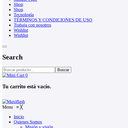
Shop
Shop
Tecnología
TÉRMINOS Y CONDICIONES DE USO
Trabaja con nosotros
Wishlist
Wishlist
Search
Buscar
0
Tu carrito está vacío.
Menu
≡
╳
Inicio
Quienes Somos
Misión y visión