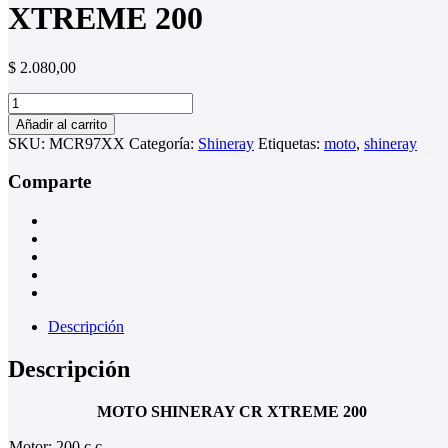
XTREME 200
$
2.080,00
MOTO
SHINERAY
Añadir al carrito
CR
SKU:
MCR97XX
Categoría:
Shineray
Etiquetas:
moto
,
shineray
XTREME
200
Comparte
cantidad
Descripción
Descripción
MOTO SHINERAY CR XTREME 200
Motor: 200 c.c.