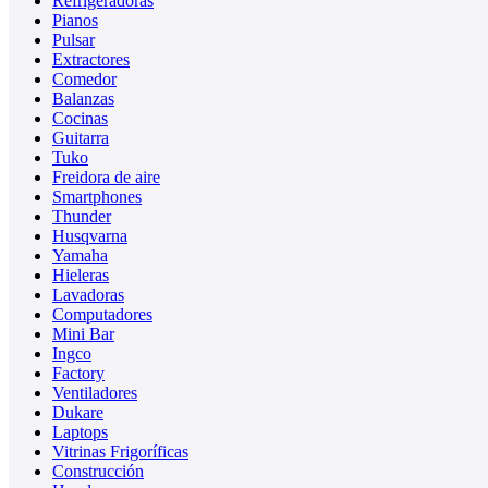
Refrigeradoras
Pianos
Pulsar
Extractores
Comedor
Balanzas
Cocinas
Guitarra
Tuko
Freidora de aire
Smartphones
Thunder
Husqvarna
Yamaha
Hieleras
Lavadoras
Computadores
Mini Bar
Ingco
Factory
Ventiladores
Dukare
Laptops
Vitrinas Frigoríficas
Construcción