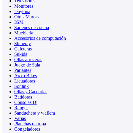
Televisores
Monitores
Daytona
Otras Marcas
IGM
Sartenes de cocina
Mueblería
Accesorios de computación
Shineray
Cafeteras
Sukida
Ollas arroceras
Juego de Sala
Parlantes
Axxo Bikes
Licuadoras
Sonlink
Ollas y Cacerolas
Batidoras
Consolas Dj
Ranger
Sanduchera y waflera
Varias
Planchas de ropa
Congeladores