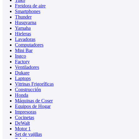
Tuko
Freidora de aire
Smartphones
Thunder
Husqvarna
Yamaha
Hieleras
Lavadoras
Computadores
Mini Bar
Ingco
Factory
Ventiladores
Dukare
Laptops
Vitrinas Frigoríficas
Construcción
Honda
Máquinas de Coser
Equipos de Hogar
Impresoras
Cocinetas
DeWalt
Motor 1
Set de vajillas