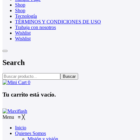
Shop
Shop
Tecnología
TÉRMINOS Y CONDICIONES DE USO
Trabaja con nosotros
Wishlist
Wishlist
Search
Buscar
0
Tu carrito está vacío.
Menu
≡
╳
Inicio
Quienes Somos
Misión y visión