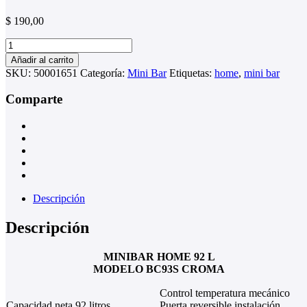
$
190,00
MINIBAR
HOME
Añadir al carrito
92
SKU:
50001651
Categoría:
Mini Bar
Etiquetas:
home
,
mini bar
L
cantidad
Comparte
Descripción
Descripción
MINIBAR HOME 92 L
MODELO BC93S CROMA
Control temperatura mecánico
Capacidad neta 92 litros
Puerta reversible instalación