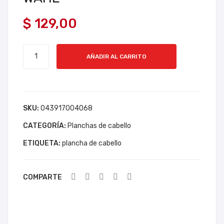
HA
ZA
$
129,00
DE
PA
CA
RA
MAQUINA
BEL
MO
AÑADIR AL CARRITO
DETALLE
LO
ST
PROFESIONAL
UM
RA
CABELLO
CO
DO
WAHL
PE
R
SKU:
043917004068
cantidad
RFE
CA
CATEGORÍA:
Planchas de cabello
CT
RM
ETIQUETA:
plancha de cabello
ST
Y
RAI
20K
GH
G
COMPARTE
T