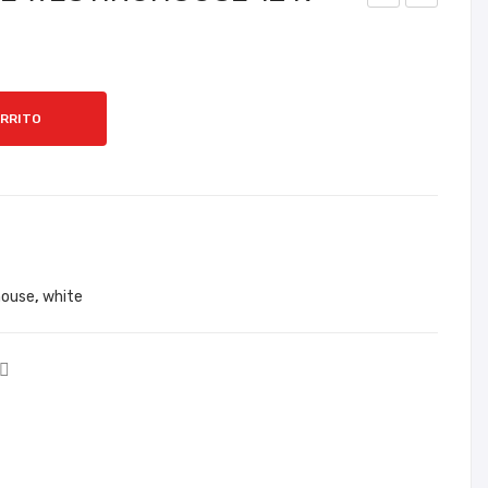
AVA
AVA
DO
DO
RA
RA
CH
WHI
ARRITO
ALL
TE
EN
WE
GE
STI
R
NG
15 K
HO
US
house
,
white
E 15
K