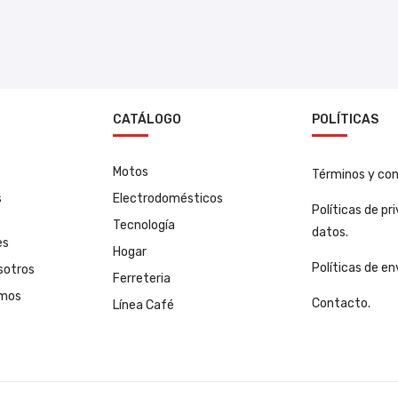
N
CATÁLOGO
POLÍTICAS
Motos
Términos y con
s
Electrodomésticos
Políticas de pr
Tecnología
datos.
es
Hogar
Políticas de en
sotros
Ferreteria
amos
Contacto.
Línea Café