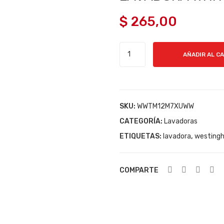
$
265,00
LAVADORA
AÑADIR AL C
WHITE
WESTINGHOUSE
12
K
SKU:
WWTM12M7XUWW
cantidad
CATEGORÍA:
Lavadoras
ETIQUETAS:
lavadora
,
westing
COMPARTE