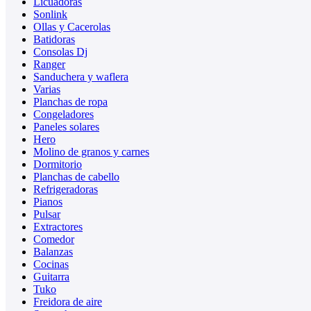
Licuadoras
Sonlink
Ollas y Cacerolas
Batidoras
Consolas Dj
Ranger
Sanduchera y waflera
Varias
Planchas de ropa
Congeladores
Paneles solares
Hero
Molino de granos y carnes
Dormitorio
Planchas de cabello
Refrigeradoras
Pianos
Pulsar
Extractores
Comedor
Balanzas
Cocinas
Guitarra
Tuko
Freidora de aire