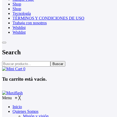
Shop
Shop
Tecnología
TÉRMINOS Y CONDICIONES DE USO
Trabaja con nosotros
Wishlist
Wishlist
Search
Buscar
0
Tu carrito está vacío.
Menu
≡
╳
Inicio
Quienes Somos
Misión y visión