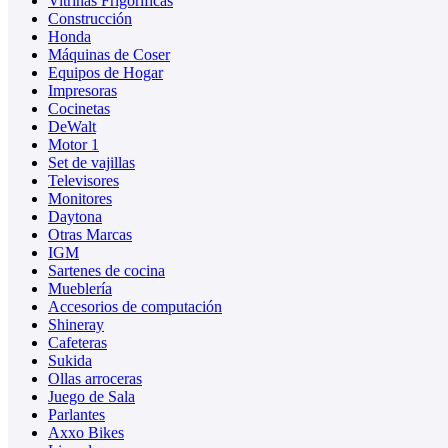
Vitrinas Frigoríficas
Construcción
Honda
Máquinas de Coser
Equipos de Hogar
Impresoras
Cocinetas
DeWalt
Motor 1
Set de vajillas
Televisores
Monitores
Daytona
Otras Marcas
IGM
Sartenes de cocina
Mueblería
Accesorios de computación
Shineray
Cafeteras
Sukida
Ollas arroceras
Juego de Sala
Parlantes
Axxo Bikes