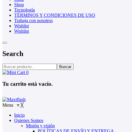
Shop
Tecnología
TÉRMINOS Y CONDICIONES DE USO
Trabaja con nosotros
Wishlist
Wishlist
Search
Buscar
0
Tu carrito está vacío.
Menu
≡
╳
Inicio
Quienes Somos
Misión y visión
POLÍTICAS DE ENVÍO Y ENTREGA