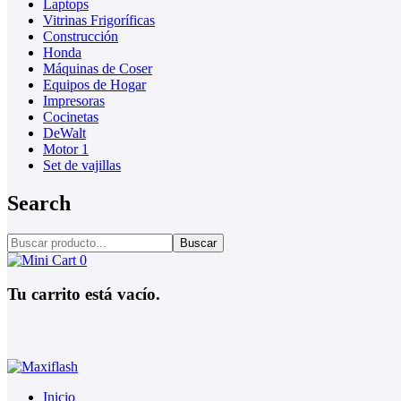
Laptops
Vitrinas Frigoríficas
Construcción
Honda
Máquinas de Coser
Equipos de Hogar
Impresoras
Cocinetas
DeWalt
Motor 1
Set de vajillas
Search
Buscar
0
Tu carrito está vacío.
Inicio