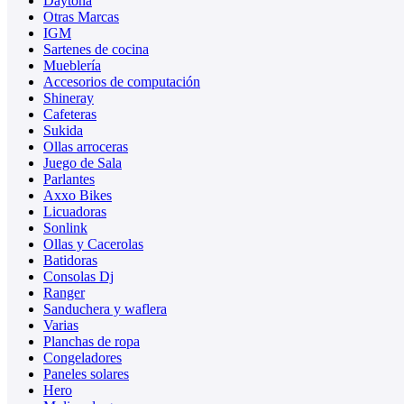
Daytona
Otras Marcas
IGM
Sartenes de cocina
Mueblería
Accesorios de computación
Shineray
Cafeteras
Sukida
Ollas arroceras
Juego de Sala
Parlantes
Axxo Bikes
Licuadoras
Sonlink
Ollas y Cacerolas
Batidoras
Consolas Dj
Ranger
Sanduchera y waflera
Varias
Planchas de ropa
Congeladores
Paneles solares
Hero