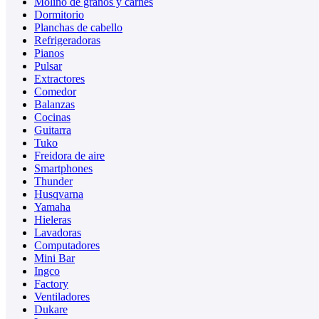
Molino de granos y carnes
Dormitorio
Planchas de cabello
Refrigeradoras
Pianos
Pulsar
Extractores
Comedor
Balanzas
Cocinas
Guitarra
Tuko
Freidora de aire
Smartphones
Thunder
Husqvarna
Yamaha
Hieleras
Lavadoras
Computadores
Mini Bar
Ingco
Factory
Ventiladores
Dukare