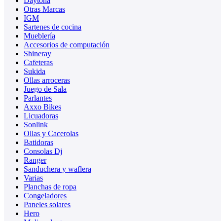
Daytona
Otras Marcas
IGM
Sartenes de cocina
Mueblería
Accesorios de computación
Shineray
Cafeteras
Sukida
Ollas arroceras
Juego de Sala
Parlantes
Axxo Bikes
Licuadoras
Sonlink
Ollas y Cacerolas
Batidoras
Consolas Dj
Ranger
Sanduchera y waflera
Varias
Planchas de ropa
Congeladores
Paneles solares
Hero