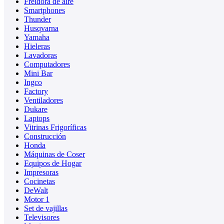
Freidora de aire
Smartphones
Thunder
Husqvarna
Yamaha
Hieleras
Lavadoras
Computadores
Mini Bar
Ingco
Factory
Ventiladores
Dukare
Laptops
Vitrinas Frigoríficas
Construcción
Honda
Máquinas de Coser
Equipos de Hogar
Impresoras
Cocinetas
DeWalt
Motor 1
Set de vajillas
Televisores