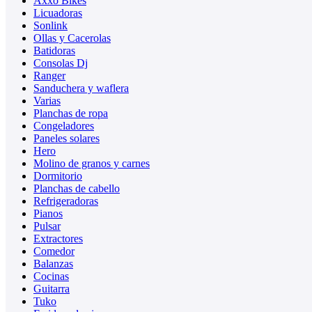
Axxo Bikes
Licuadoras
Sonlink
Ollas y Cacerolas
Batidoras
Consolas Dj
Ranger
Sanduchera y waflera
Varias
Planchas de ropa
Congeladores
Paneles solares
Hero
Molino de granos y carnes
Dormitorio
Planchas de cabello
Refrigeradoras
Pianos
Pulsar
Extractores
Comedor
Balanzas
Cocinas
Guitarra
Tuko