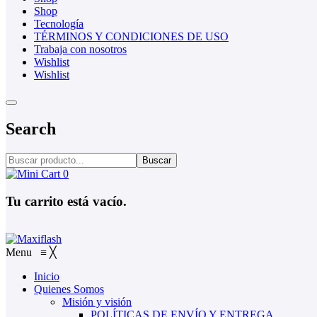
Shop
Tecnología
TÉRMINOS Y CONDICIONES DE USO
Trabaja con nosotros
Wishlist
Wishlist
Search
Buscar
0
Tu carrito está vacío.
Menu
≡
╳
Inicio
Quienes Somos
Misión y visión
POLÍTICAS DE ENVÍO Y ENTREGA