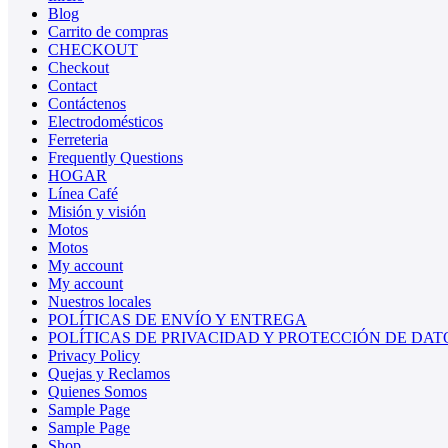
Blog
Carrito de compras
CHECKOUT
Checkout
Contact
Contáctenos
Electrodomésticos
Ferreteria
Frequently Questions
HOGAR
Línea Café
Misión y visión
Motos
Motos
My account
My account
Nuestros locales
POLÍTICAS DE ENVÍO Y ENTREGA
POLÍTICAS DE PRIVACIDAD Y PROTECCIÓN DE DAT
Privacy Policy
Quejas y Reclamos
Quienes Somos
Sample Page
Sample Page
Shop