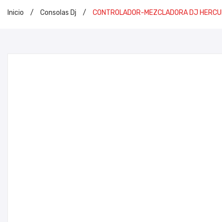
Inicio
/
Consolas Dj
/
CONTROLADOR-MEZCLADORA DJ HERCUL
INIC