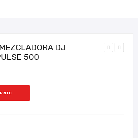
QUEJAS Y RECLAMOS
CONTÁCTENOS
MEZCLADORA DJ
PULSE 500
ON
ON
SOL
TR
A
OL
SO
AD
NIC
OR-
ARRITO
US
ME
A
ZC
XT
LA
RE
DO
AM
RA