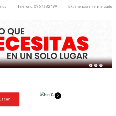
omos
Teléfono:
096 1382 199
Experiencia en el mercado
0
uscar