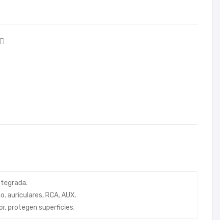
4
DJ
HE
RC
UL
ES
–
IMP
UL
SE
300
ntegrada.
, auriculares, RCA, AUX.
or, protegen superficies.