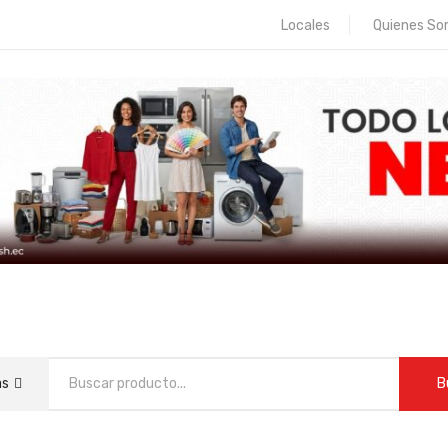
Locales
Quienes S
as
B