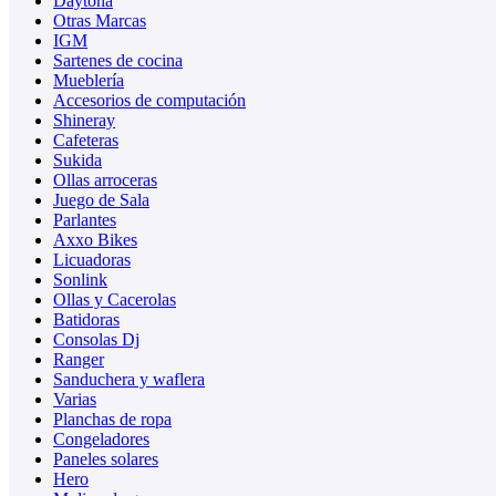
Daytona
Otras Marcas
IGM
Sartenes de cocina
Mueblería
Accesorios de computación
Shineray
Cafeteras
Sukida
Ollas arroceras
Juego de Sala
Parlantes
Axxo Bikes
Licuadoras
Sonlink
Ollas y Cacerolas
Batidoras
Consolas Dj
Ranger
Sanduchera y waflera
Varias
Planchas de ropa
Congeladores
Paneles solares
Hero