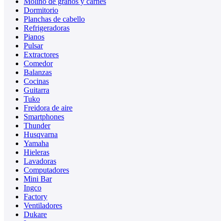
Molino de granos y carnes
Dormitorio
Planchas de cabello
Refrigeradoras
Pianos
Pulsar
Extractores
Comedor
Balanzas
Cocinas
Guitarra
Tuko
Freidora de aire
Smartphones
Thunder
Husqvarna
Yamaha
Hieleras
Lavadoras
Computadores
Mini Bar
Ingco
Factory
Ventiladores
Dukare