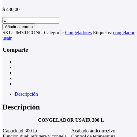
$
430,00
CONGELADOR
USAIR
Añadir al carrito
300
SKU:
JM301CONG
Categoría:
Congeladores
Etiquetas:
congelador
,
L
usair
cantidad
Comparte
Descripción
Descripción
CONGELADOR USAIR 300 L
Capacidad 300 Lt
Acabado anticorrozivo
Funcion dual: refrigera y congela
Control de temperatura