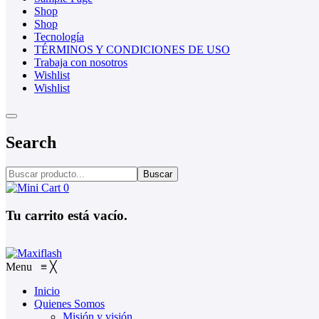
Shop
Shop
Tecnología
TÉRMINOS Y CONDICIONES DE USO
Trabaja con nosotros
Wishlist
Wishlist
Search
Buscar
0
Tu carrito está vacío.
Menu
≡
╳
Inicio
Quienes Somos
Misión y visión