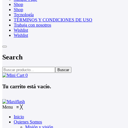
Shop
Shop
Tecnología
TÉRMINOS Y CONDICIONES DE USO
Trabaja con nosotros
Wishlist
Wishlist
Search
Buscar
0
Tu carrito está vacío.
Menu
≡
╳
Inicio
Quienes Somos
Misión y visión