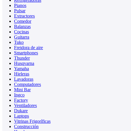
Refrigeradoras
Pianos
Pulsar
Extractores
Comedor
Balanzas
Cocinas
Guitarra
Tuko
Freidora de aire
Smartphones
Thunder
Husqvarna
Yamaha
Hieleras
Lavadoras
Computadores
Mini Bar
Ingco
Factory
Ventiladores
Dukare
Laptops
Vitrinas Frigoríficas
Construcción