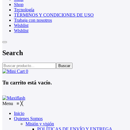
Shop
Tecnología
TÉRMINOS Y CONDICIONES DE USO
Trabaja con nosotros
Wishlist
Wishlist
Search
Buscar
0
Tu carrito está vacío.
Menu
≡
╳
Inicio
Quienes Somos
Misión y visión
POLÍTICAS DE ENVÍO Y ENTREGA