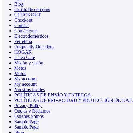
Blog
Carrito de compras
CHECKOUT
Checkout
Contact
Contáctenos
Electrodomésticos
Ferreteria
Frequently Questions
HOGAR
Línea Café
Misión y visión
Motos
Motos
My account
My account
Nuestros locales
POLÍTICAS DE ENVÍO Y ENTREGA
POLÍTICAS DE PRIVACIDAD Y PROTECCIÓN DE DAT
Privacy Policy
Quejas y Reclamos
Quienes Somos
Sample Page
Sample Page
Shop