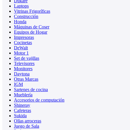
Dukare
Laptops
Vitrinas Frigoríficas
Construcción
Honda
Máquinas de Coser
Equipos de Hogar
Impresoras
Cocinetas
DeWalt
Motor 1
Set de vajillas
Televisores
Monitores
Daytona
Otras Marcas
IGM
Sartenes de cocina
Mueblería
Accesorios de computación
Shineray
Cafeteras
Sukida
Ollas arroceras
Juego de Sala