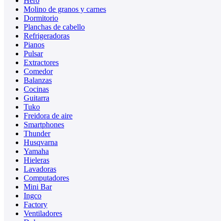
Hero
Molino de granos y carnes
Dormitorio
Planchas de cabello
Refrigeradoras
Pianos
Pulsar
Extractores
Comedor
Balanzas
Cocinas
Guitarra
Tuko
Freidora de aire
Smartphones
Thunder
Husqvarna
Yamaha
Hieleras
Lavadoras
Computadores
Mini Bar
Ingco
Factory
Ventiladores