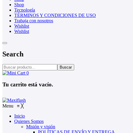
Shop
Tecnología
TÉRMINOS Y CONDICIONES DE USO
Trabaja con nosotros
Wishlist
Wishlist
Search
Buscar
0
Tu carrito está vacío.
Menu
≡
╳
Inicio
Quienes Somos
Misión y visión
POLÍTICAS DE ENVÍO Y ENTREGA