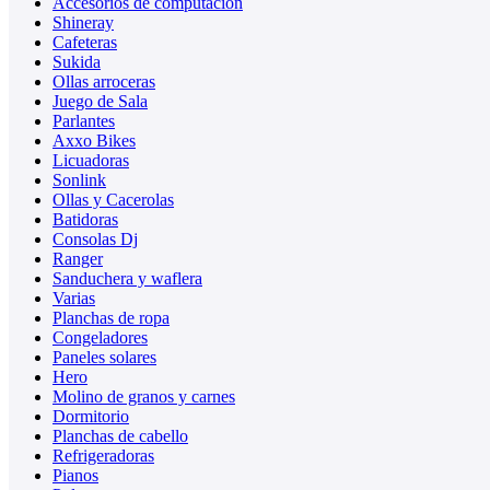
Accesorios de computación
Shineray
Cafeteras
Sukida
Ollas arroceras
Juego de Sala
Parlantes
Axxo Bikes
Licuadoras
Sonlink
Ollas y Cacerolas
Batidoras
Consolas Dj
Ranger
Sanduchera y waflera
Varias
Planchas de ropa
Congeladores
Paneles solares
Hero
Molino de granos y carnes
Dormitorio
Planchas de cabello
Refrigeradoras
Pianos