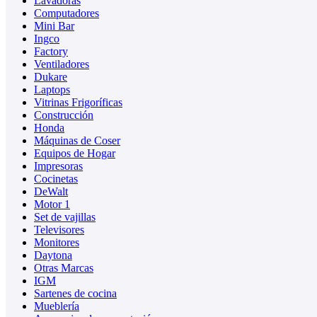
Lavadoras
Computadores
Mini Bar
Ingco
Factory
Ventiladores
Dukare
Laptops
Vitrinas Frigoríficas
Construcción
Honda
Máquinas de Coser
Equipos de Hogar
Impresoras
Cocinetas
DeWalt
Motor 1
Set de vajillas
Televisores
Monitores
Daytona
Otras Marcas
IGM
Sartenes de cocina
Mueblería