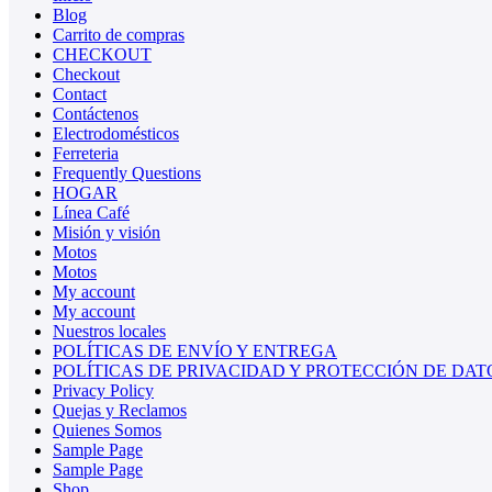
Blog
Carrito de compras
CHECKOUT
Checkout
Contact
Contáctenos
Electrodomésticos
Ferreteria
Frequently Questions
HOGAR
Línea Café
Misión y visión
Motos
Motos
My account
My account
Nuestros locales
POLÍTICAS DE ENVÍO Y ENTREGA
POLÍTICAS DE PRIVACIDAD Y PROTECCIÓN DE DAT
Privacy Policy
Quejas y Reclamos
Quienes Somos
Sample Page
Sample Page
Shop