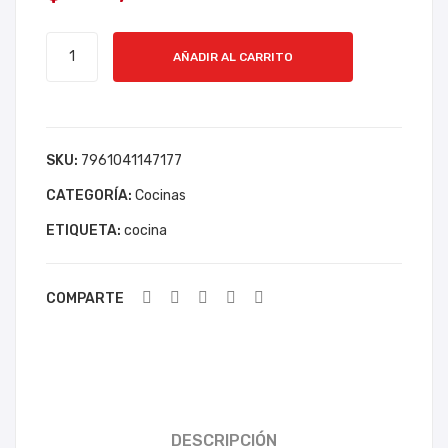
NTI
INFI
COCINA
NE
NIX
AÑADIR AL CARRITO
INDURAMA
NT
HO
4QM
AL
T
CADIZ
BR
60
C20
SKU:
7961041147177
ASI
PR
cantidad
LIA
O
CATEGORÍA:
Cocinas
30“
ETIQUETA:
cocina
6Q
M
COMPARTE
DESCRIPCIÓN