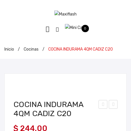
0
Inicio
/
Cocinas
/
COCINA INDURAMA 4QM CADIZ C20
COCINA INDURAMA
4QM CADIZ C20
OCI
EL
NA
UL
$
244,00
CO
AR