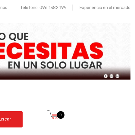
omos
Teléfono:
096 1382 199
Experiencia en el mercado
0
uscar