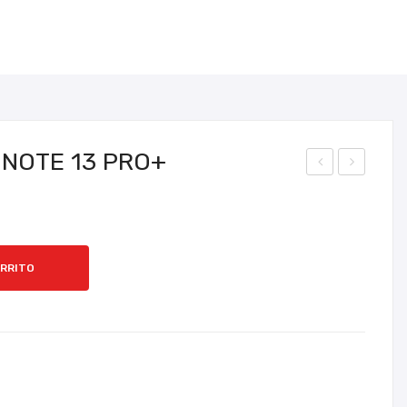
QUEJAS Y RECLAMOS
CONTÁCTENOS
 NOTE 13 PRO+
EL
EL
UL
UL
AR
AR
INIF
RE
ARRITO
INIX
DMI
HO
NO
T
TE
60I
14