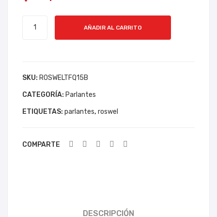
E
E
PARLANTE
RC
SO
AÑADIR AL CARRITO
ROSWEL
A
NIC
TFQ15B
ST
US
PULGADAS
UDI
A
cantidad
SKU:
ROSWELTFQ15B
O 2
M15
PR
CATEGORÍA:
Parlantes
O
ETIQUETAS:
parlantes
,
roswel
CO
N
COMPARTE
PE
DE
STA
L
DESCRIPCIÓN