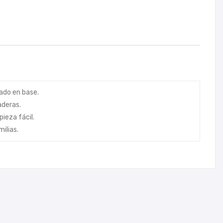
OO
920
D
B
ado en base.
aderas.
pieza fácil.
ilias.