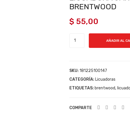
BRENTWOOD
$
55,00
LICUADORA
AÑADIR AL C
JARRO
VIDRIO
1.25LT
BRENTWOOD
SKU:
181225100147
cantidad
CATEGORÍA:
Licuadoras
ETIQUETAS:
brentwood
,
licuad
COMPARTE