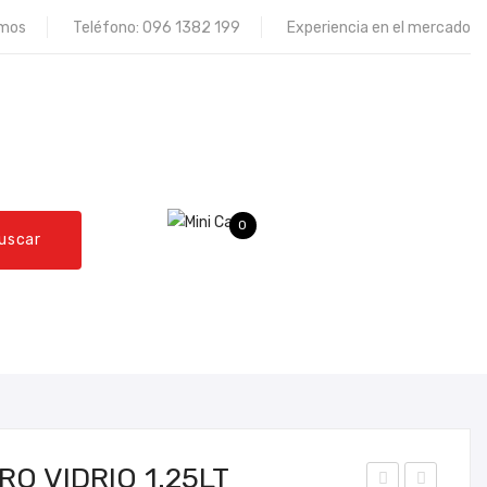
omos
Teléfono:
096 1382 199
Experiencia en el mercado
0
uscar
QUEJAS Y RECLAMOS
CONTÁCTENOS
O VIDRIO 1.25LT